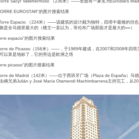
Torre Sacyr Vallehermoso （236米）——里面有一家名为Eurostars 
 Torre Espacio （224米）——该建筑的设计颇为独特，四塔中最矮
旗是全马德里最大的（楼主一直以为，哥伦布广场那面才是最大的==）
Torre de Picasso（156米）——，于1989年建成，在2007和20
可以算是地标了，它的旁边是欧洲之塔
Torre de Madrid（142米）——位于西班牙广场（Plaza de Españ
俩兄弟Julián y José María Otamendi Machimbarrena主