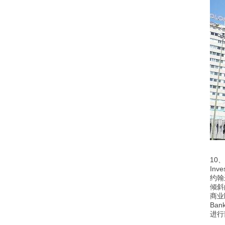
1
0、
In
约翰
倾斜
商业
Ba
进行