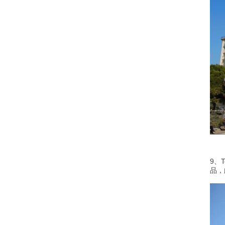
9、T
品，