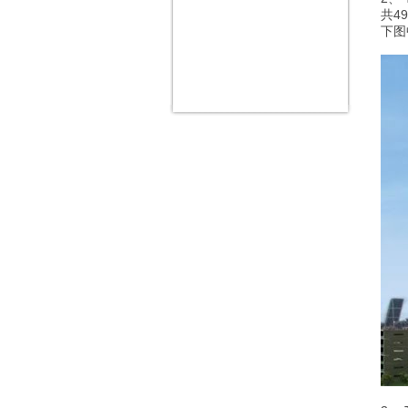
共4
下图