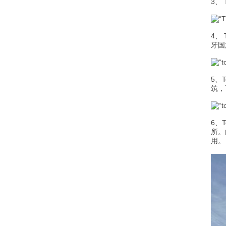
3、 
4、
牙国
5、
筑，
6、
所。由
用。