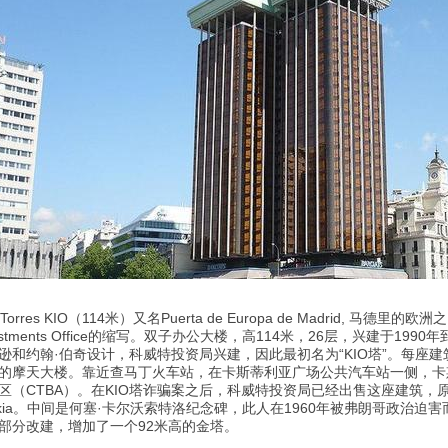
Torres KIO（114米）又名Puerta de Europa de Madrid, 马德里
vestments Office的缩写。双子办公大楼，高114米，26层，兴建于19
逊和约翰·伯奇设计，科威特投资局兴建，因此最初名为“KIO塔”。每座
的摩天大楼。靠近查马丁火车站，在卡斯蒂利亚广场公共汽车站一侧，卡
区（CTBA）。在KIO塔诈骗案之后，科威特投资局已经出售这座建筑，
nkia。中间是何塞·卡尔沃索特洛纪念碑，此人在1960年被弗朗哥政治迫
部分改建，增加了一个92米高的金塔。