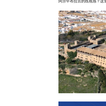
阿尔罕布拉宫
的既视感？这