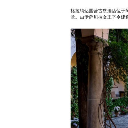
格拉纳达国营古堡酒店位于
觉。
由伊萨贝
拉女王下令建