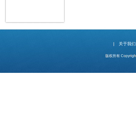
|
关于我们
版权所有 Copyrig